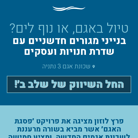
טיול באגם, או נוף לים?
בנייני מגורים חדשניים עם
שדרת חנויות ועסקים
שכונת אגם 3 נתניה
החל השיווק של שלב ב׳!
פרץ לוזון מציגה את פרויקט ׳פסגת
האגם׳ אשר מביא בשורה מרעננת
לשכונת אגמים החדשה, ומציע חמישה